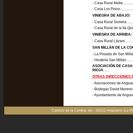
- Casa Rural Mabe....................
- Casa Los Pinos......................
VINIEGRA DE ABAJO:
- Casa Rural Somera ................
- Casa Rural de la tía Quica.......
VINIEGRA DE ARRIBA:
- Casa Rural Lázaro..................
SAN MILLÁN DE LA CO
- La Posada de San Mill
- Hostería San Millán................
ASOCIACIÓN DE CASA
RIOJA
.......
OTRAS DIRECCIONES 
- Asociaciones de Anguiano.......
- Bodegas David Moreno............
- Ayuntamiento de Anguiano.......
Camino de la Central, s/n - 26322 Anguiano (La Ri