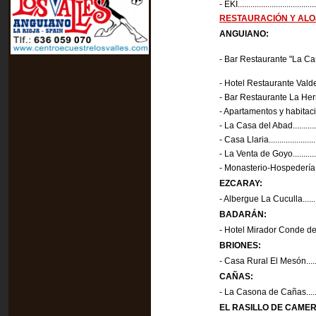
- EKI......................................
RESTAURACIÓN Y AL
ANGUIANO:
- Bar Restaurante "La Cañada"...
- Hotel Restaurante Valdevenado
- Bar Restaurante La Herradura..
- Apartamentos y habitacion
- La Casa del Abad...................
- Casa Llaria...........................
- La Venta de Goyo...................
- Monasterio-Hospedería de Va
EZCARAY:
- Albergue La Cuculla...............
BADARÁN:
- Hotel Mirador Conde de Badará
BRIONES:
- Casa Rural El Mesón...............
CAÑAS:
- La Casona de Cañas...............
EL RASILLO DE CAME