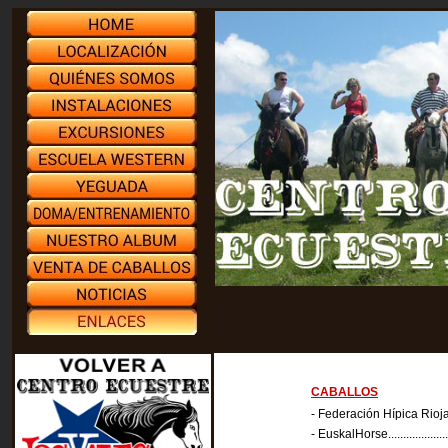
CABALLOS
- Federación Hípica Riojana.......
- EuskalHorse..........................